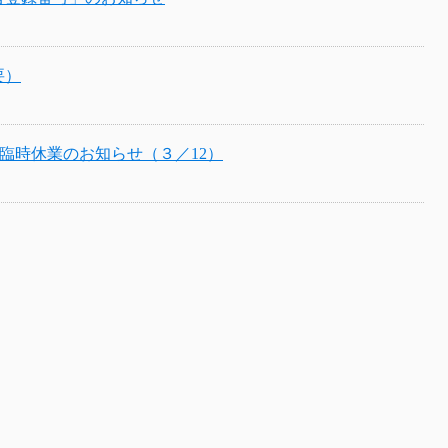
要）
ｕ 臨時休業のお知らせ（３／12）