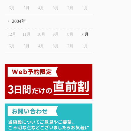
6月
5月
4月
3月
2月
1月
2004年
12月
11月
10月
9月
8月
7 月
6月
5月
4月
3月
2月
1月