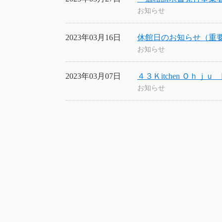
お知らせ
2023年03月16日
休館日のお知らせ（重
お知らせ
2023年03月07日
４３Ｋitchen Ｏｈｊ
お知らせ