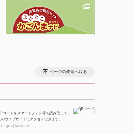
ページの先頭へ戻る
QRコードをスマートフォン等で読み取って、
このウェブサイトにアクセスできます。
https://j-kaikan.net