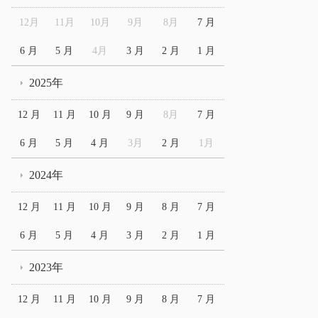
12月
11月
10月
9月
8月
7 月
6 月
5 月
4月
3 月
2 月
1 月
2025年
12 月
11 月
10 月
9 月
8月
7 月
6 月
5 月
4 月
3月
2 月
1月
2024年
12 月
11 月
10 月
9 月
8 月
7 月
6 月
5 月
4 月
3 月
2 月
1 月
2023年
12 月
11 月
10 月
9 月
8 月
7 月