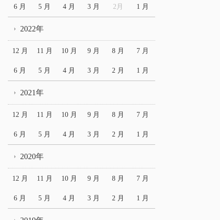
6 月
5 月
4 月
3 月
2月
1 月
2022年
12 月
11 月
10 月
9 月
8 月
7 月
6 月
5 月
4 月
3 月
2 月
1 月
2021年
12 月
11 月
10 月
9 月
8 月
7 月
6 月
5 月
4 月
3 月
2 月
1 月
2020年
12 月
11 月
10 月
9 月
8 月
7 月
6 月
5 月
4 月
3 月
2 月
1 月