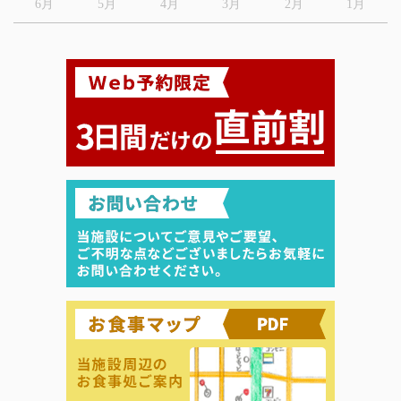
6月
5月
4月
3月
2月
1月