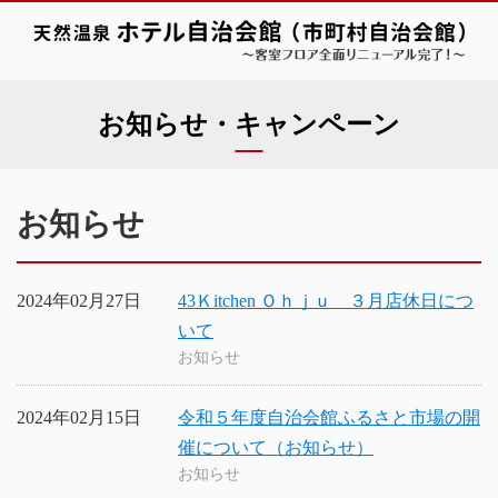
お知らせ・キャンペーン
お知らせ
2024年02月27日
43Ｋitchen Ｏｈｊｕ ３月店休日につ
いて
お知らせ
2024年02月15日
令和５年度自治会館ふるさと市場の開
催について（お知らせ）
お知らせ