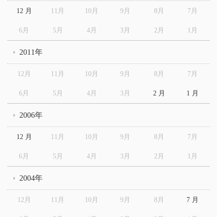
12 月
11月
10月
9月
8月
7月
6月
5月
4月
3月
2月
1月
2011年
12月
11月
10月
9月
8月
7月
6月
5月
4月
3月
2 月
1 月
2006年
12 月
11月
10月
9月
8月
7月
6月
5月
4月
3月
2月
1月
2004年
12月
11月
10月
9月
8月
7 月