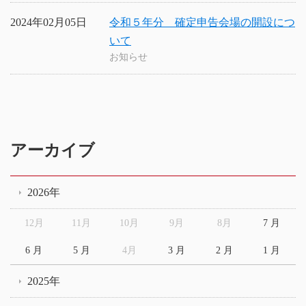
2024年02月05日
令和５年分 確定申告会場の開設につ
いて
お知らせ
アーカイブ
2026年
12月
11月
10月
9月
8月
7 月
6 月
5 月
4月
3 月
2 月
1 月
2025年