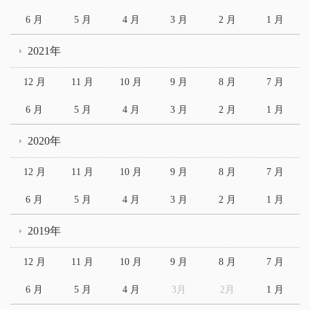
6 月
5 月
4 月
3 月
2 月
1 月
2021年
12 月
11 月
10 月
9 月
8 月
7 月
6 月
5 月
4 月
3 月
2 月
1 月
2020年
12 月
11 月
10 月
9 月
8 月
7 月
6 月
5 月
4 月
3 月
2 月
1 月
2019年
12 月
11 月
10 月
9 月
8 月
7 月
6 月
5 月
4 月
3月
2月
1 月