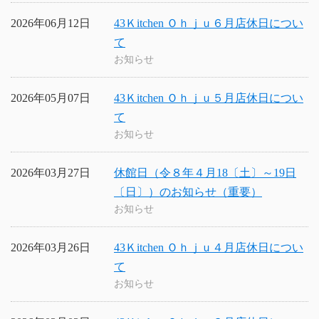
2026年06月12日
43Ｋitchen Ｏｈｊｕ６月店休日につい
て
お知らせ
2026年05月07日
43Ｋitchen Ｏｈｊｕ５月店休日につい
て
お知らせ
2026年03月27日
休館日（令８年４月18〔土〕～19日
〔日〕）のお知らせ（重要）
お知らせ
2026年03月26日
43Ｋitchen Ｏｈｊｕ４月店休日につい
て
お知らせ