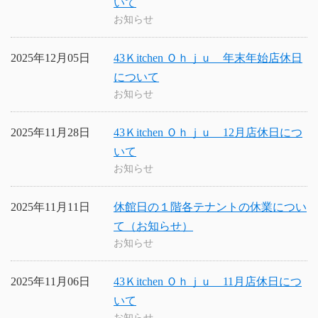
いて
お知らせ
2025年12月05日
43Ｋitchen Ｏｈｊｕ 年末年始店休日
について
お知らせ
2025年11月28日
43Ｋitchen Ｏｈｊｕ 12月店休日につ
いて
お知らせ
2025年11月11日
休館日の１階各テナントの休業につい
て（お知らせ）
お知らせ
2025年11月06日
43Ｋitchen Ｏｈｊｕ 11月店休日につ
いて
お知らせ