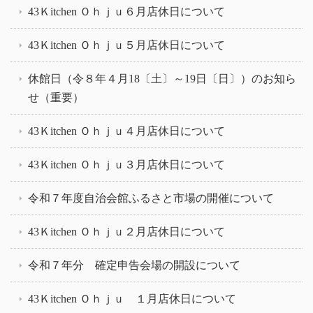
43Ｋitchen Ｏｈｊｕ６月店休日について
43Ｋitchen Ｏｈｊｕ５月店休日について
休館日（令８年４月18〔土〕～19日〔日〕）のお知ら
せ（重要）
43Ｋitchen Ｏｈｊｕ４月店休日について
43Ｋitchen Ｏｈｊｕ３月店休日について
令和７年度自治会館ふるさと市場の開催について
43Ｋitchen Ｏｈｊｕ２月店休日について
令和７年分 確定申告会場の開設について
43Ｋitchen Ｏｈｊｕ １月店休日について