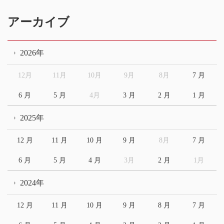
アーカイブ
2026年
12月
11月
10月
9月
8月
7 月
6 月
5 月
4月
3 月
2 月
1 月
2025年
12 月
11 月
10 月
9 月
8月
7 月
6 月
5 月
4 月
3月
2 月
1月
2024年
12 月
11 月
10 月
9 月
8 月
7 月