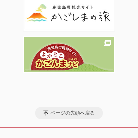
ページの先頭へ戻る