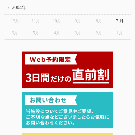
2004年
12月
11月
10月
9月
8月
7 月
6月
5月
4月
3月
2月
1月