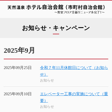
お知らせ・キャンペーン
2025年9月
2025年09月25日
令和７年11月休館日について（お知ら
せ）
お知らせ
2025年09月10日
エレベーター工事の実施について（重
要）
お知らせ