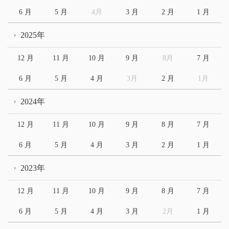
6 月
5 月
4月
3 月
2 月
1 月
2025年
12 月
11 月
10 月
9 月
8月
7 月
6 月
5 月
4 月
3月
2 月
1月
2024年
12 月
11 月
10 月
9 月
8 月
7 月
6 月
5 月
4 月
3 月
2 月
1 月
2023年
12 月
11 月
10 月
9 月
8 月
7 月
6 月
5 月
4 月
3 月
2月
1 月