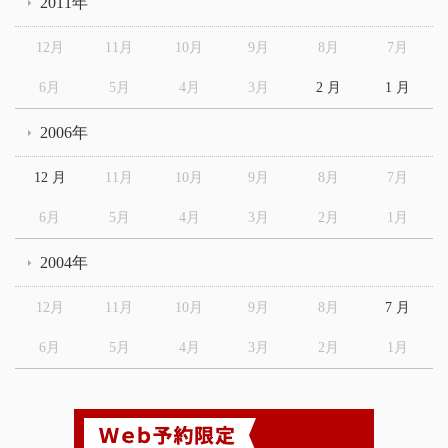
2011年
12月
11月
10月
9月
8月
7月
6月
5月
4月
3月
2 月
1 月
2006年
12 月
11月
10月
9月
8月
7月
6月
5月
4月
3月
2月
1月
2004年
12月
11月
10月
9月
8月
7 月
6月
5月
4月
3月
2月
1月