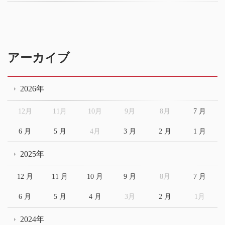
アーカイブ
2026年
12月
11月
10月
9月
8月
7 月
6 月
5 月
4月
3 月
2 月
1 月
2025年
12 月
11 月
10 月
9 月
8月
7 月
6 月
5 月
4 月
3月
2 月
1月
2024年