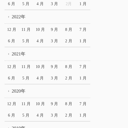
6 月
5 月
4 月
3 月
2月
1 月
2022年
12 月
11 月
10 月
9 月
8 月
7 月
6 月
5 月
4 月
3 月
2 月
1 月
2021年
12 月
11 月
10 月
9 月
8 月
7 月
6 月
5 月
4 月
3 月
2 月
1 月
2020年
12 月
11 月
10 月
9 月
8 月
7 月
6 月
5 月
4 月
3 月
2 月
1 月