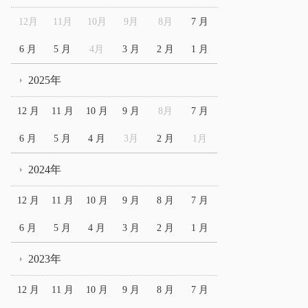
12月
11月
10月
9月
8月
7 月
6 月
5 月
4月
3 月
2 月
1 月
2025年
12 月
11 月
10 月
9 月
8月
7 月
6 月
5 月
4 月
3月
2 月
1月
2024年
12 月
11 月
10 月
9 月
8 月
7 月
6 月
5 月
4 月
3 月
2 月
1 月
2023年
12 月
11 月
10 月
9 月
8 月
7 月