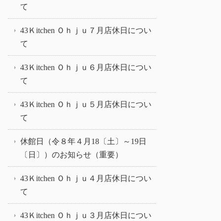
て
43Ｋitchen Ｏｈｊｕ７月店休日につい
て
43Ｋitchen Ｏｈｊｕ６月店休日につい
て
43Ｋitchen Ｏｈｊｕ５月店休日につい
て
休館日（令８年４月18〔土〕～19日
〔日〕）のお知らせ（重要）
43Ｋitchen Ｏｈｊｕ４月店休日につい
て
43Ｋitchen Ｏｈｊｕ３月店休日につい