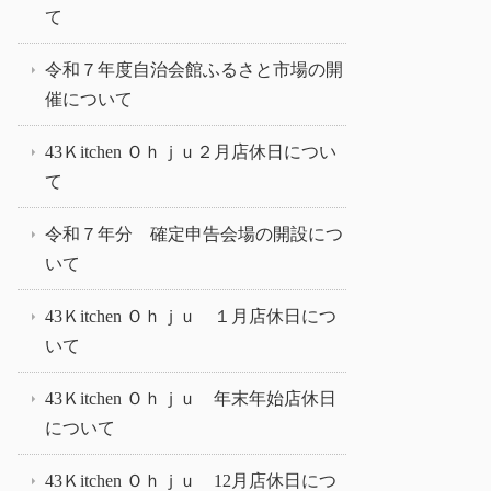
て
令和７年度自治会館ふるさと市場の開
催について
43Ｋitchen Ｏｈｊｕ２月店休日につい
て
令和７年分 確定申告会場の開設につ
いて
43Ｋitchen Ｏｈｊｕ １月店休日につ
いて
43Ｋitchen Ｏｈｊｕ 年末年始店休日
について
43Ｋitchen Ｏｈｊｕ 12月店休日につ