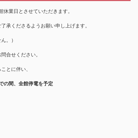
館休業日とさせていただきます。
ご了承くださるようお願い申し上げます。
せん。）
お問合せください。
ることに伴い、
での間、全館
停電を予定
。