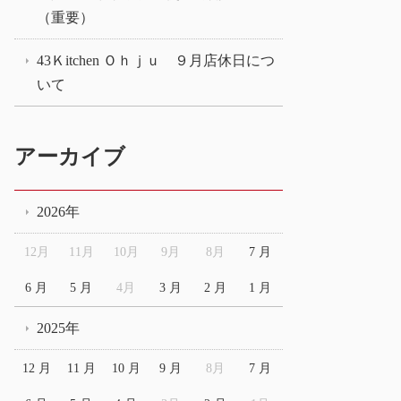
（重要）
43Ｋitchen Ｏｈｊｕ ９月店休日につ
いて
アーカイブ
2026年
12月
11月
10月
9月
8月
7 月
6 月
5 月
4月
3 月
2 月
1 月
2025年
12 月
11 月
10 月
9 月
8月
7 月