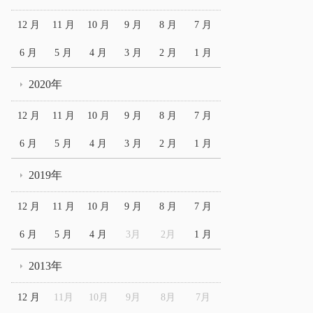
12 月
11 月
10 月
9 月
8 月
7 月
6 月
5 月
4 月
3 月
2 月
1 月
2020年
12 月
11 月
10 月
9 月
8 月
7 月
6 月
5 月
4 月
3 月
2 月
1 月
2019年
12 月
11 月
10 月
9 月
8 月
7 月
6 月
5 月
4 月
3月
2月
1 月
2013年
12 月
11月
10月
9月
8月
7月