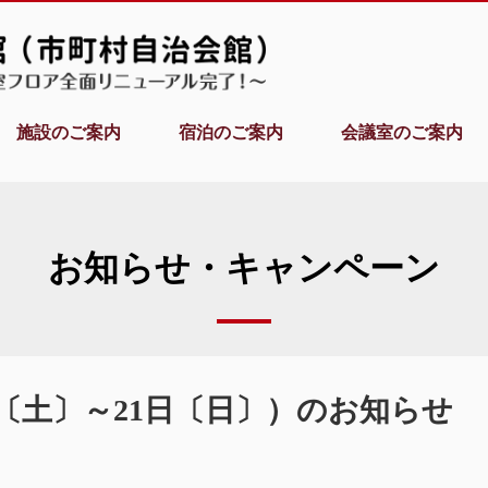
施設のご案内
宿泊のご案内
会議室のご案内
お知らせ・キャンペーン
〔土〕～21日〔日〕）のお知らせ