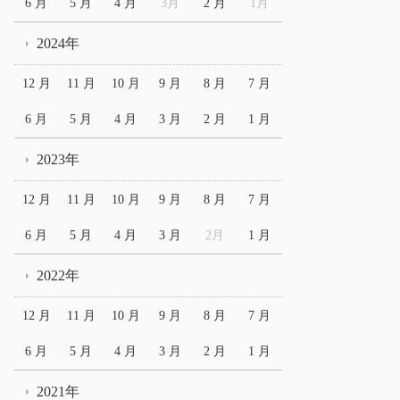
6 月
5 月
4 月
3月
2 月
1月
2024年
12 月
11 月
10 月
9 月
8 月
7 月
6 月
5 月
4 月
3 月
2 月
1 月
2023年
12 月
11 月
10 月
9 月
8 月
7 月
6 月
5 月
4 月
3 月
2月
1 月
2022年
12 月
11 月
10 月
9 月
8 月
7 月
6 月
5 月
4 月
3 月
2 月
1 月
2021年