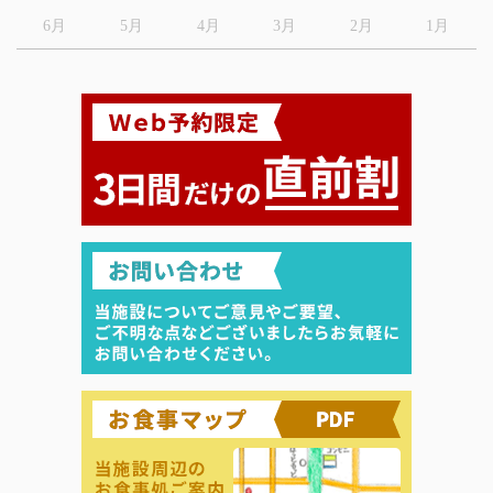
6月
5月
4月
3月
2月
1月