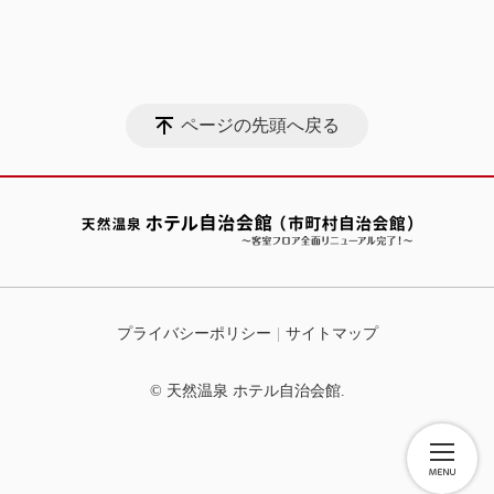
ページの先頭へ戻る
プライバシーポリシー
サイトマップ
© 天然温泉 ホテル自治会館.