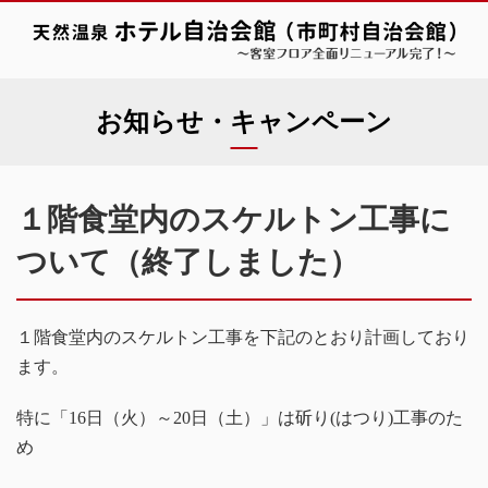
お知らせ・キャンペーン
１階食堂内のスケルトン工事に
ついて（終了しました）
１階食堂内のスケルトン工事を下記のとおり計画しており
ます。
特に「16日（火）～20日（土）」は斫り(はつり)工事のた
め