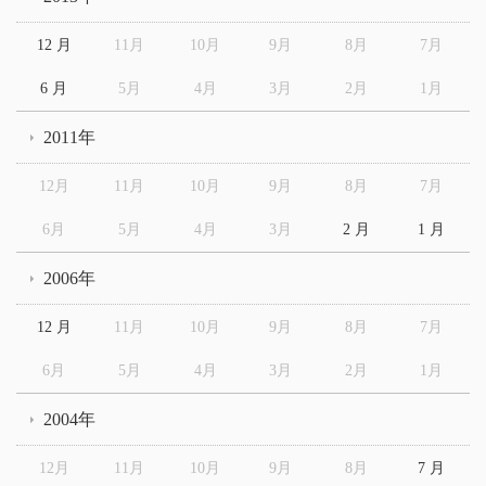
12 月
11月
10月
9月
8月
7月
6 月
5月
4月
3月
2月
1月
2011年
12月
11月
10月
9月
8月
7月
6月
5月
4月
3月
2 月
1 月
2006年
12 月
11月
10月
9月
8月
7月
6月
5月
4月
3月
2月
1月
2004年
12月
11月
10月
9月
8月
7 月