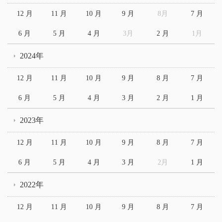
12 月
11 月
10 月
9 月
8月
7 月
6 月
5 月
4 月
3月
2 月
1月
2024年
12 月
11 月
10 月
9 月
8 月
7 月
6 月
5 月
4 月
3 月
2 月
1 月
2023年
12 月
11 月
10 月
9 月
8 月
7 月
6 月
5 月
4 月
3 月
2月
1 月
2022年
12 月
11 月
10 月
9 月
8 月
7 月