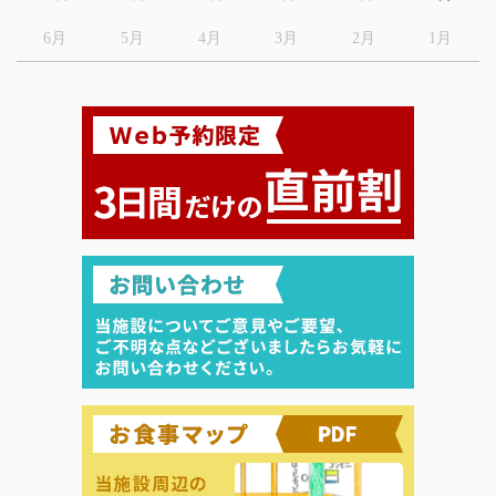
6月
5月
4月
3月
2月
1月