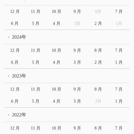
12 月
11 月
10 月
9 月
8月
7 月
6 月
5 月
4 月
3月
2 月
1月
2024年
12 月
11 月
10 月
9 月
8 月
7 月
6 月
5 月
4 月
3 月
2 月
1 月
2023年
12 月
11 月
10 月
9 月
8 月
7 月
6 月
5 月
4 月
3 月
2月
1 月
2022年
12 月
11 月
10 月
9 月
8 月
7 月