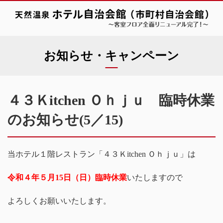
お知らせ・キャンペーン
４３Ｋitchen Ｏｈｊｕ 臨時休業
のお知らせ(5／15)
当ホテル１階レストラン「４３Ｋitchen Ｏｈｊｕ」は
令和４年５月15日（日）臨時休業
いたしますので
よろしくお願いいたします。