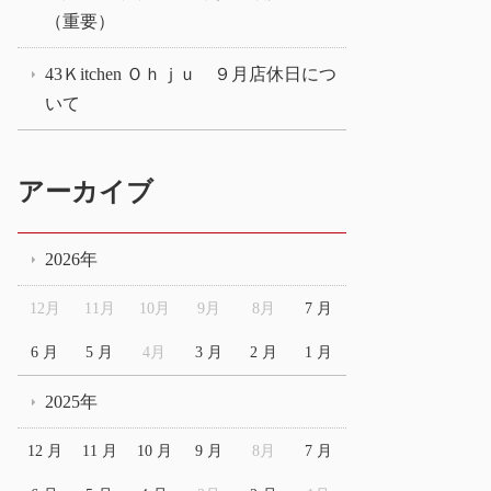
（重要）
43Ｋitchen Ｏｈｊｕ ９月店休日につ
いて
アーカイブ
2026年
12月
11月
10月
9月
8月
7 月
6 月
5 月
4月
3 月
2 月
1 月
2025年
12 月
11 月
10 月
9 月
8月
7 月