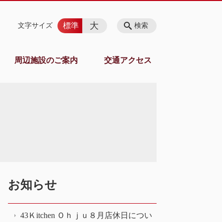
大
標準
文字サイズ
検索
周辺施設のご案内
交通アクセス
お知らせ
43Ｋitchen Ｏｈｊｕ８月店休日につい