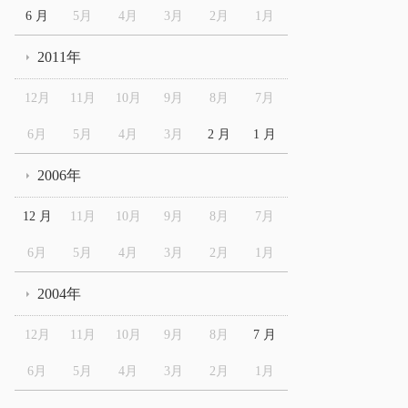
6 月
5月
4月
3月
2月
1月
2011年
12月
11月
10月
9月
8月
7月
6月
5月
4月
3月
2 月
1 月
2006年
12 月
11月
10月
9月
8月
7月
6月
5月
4月
3月
2月
1月
2004年
12月
11月
10月
9月
8月
7 月
6月
5月
4月
3月
2月
1月