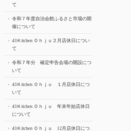
て
令和７年度自治会館ふるさと市場の開
催について
43Ｋitchen Ｏｈｊｕ２月店休日につい
て
令和７年分 確定申告会場の開設につ
いて
43Ｋitchen Ｏｈｊｕ １月店休日につ
いて
43Ｋitchen Ｏｈｊｕ 年末年始店休日
について
43Ｋitchen Ｏｈｊｕ 12月店休日につ