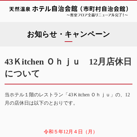
お知らせ・キャンペーン
43Ｋitchen Ｏｈｊｕ 12月店休日
について
当ホテル１階のレストラン「43Ｋitchen Ｏｈｊｕ」の、12
月の店休日は以下のとおりです。
令和５年12月４日（月）