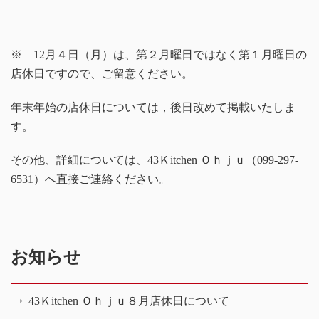
※ 12月４日（月）は、第２月曜日ではなく第１月曜日の
店休日ですので、ご留意ください。
年末年始の店休日については，後日改めて掲載いたしま
す。
その他、詳細については、43Ｋitchen Ｏｈｊｕ（099-297-
6531）へ直接ご連絡ください。
お知らせ
43Ｋitchen Ｏｈｊｕ８月店休日について