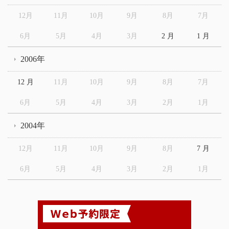
12月
11月
10月
9月
8月
7月
6月
5月
4月
3月
2 月
1 月
2006年
12 月
11月
10月
9月
8月
7月
6月
5月
4月
3月
2月
1月
2004年
12月
11月
10月
9月
8月
7 月
6月
5月
4月
3月
2月
1月