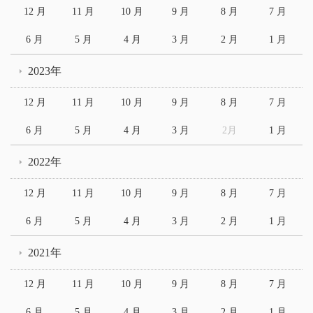
12 月
11 月
10 月
9 月
8 月
7 月
6 月
5 月
4 月
3 月
2 月
1 月
2023年
12 月
11 月
10 月
9 月
8 月
7 月
6 月
5 月
4 月
3 月
2月
1 月
2022年
12 月
11 月
10 月
9 月
8 月
7 月
6 月
5 月
4 月
3 月
2 月
1 月
2021年
12 月
11 月
10 月
9 月
8 月
7 月
6 月
5 月
4 月
3 月
2 月
1 月