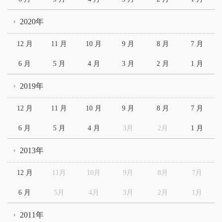
2020年
12 月
11 月
10 月
9 月
8 月
7 月
6 月
5 月
4 月
3 月
2 月
1 月
2019年
12 月
11 月
10 月
9 月
8 月
7 月
6 月
5 月
4 月
3月
2月
1 月
2013年
12 月
11月
10月
9月
8月
7月
6 月
5月
4月
3月
2月
1月
2011年