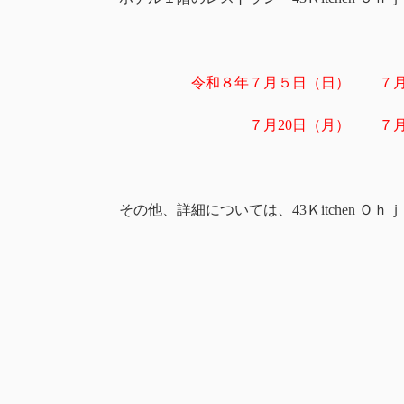
令和８年７月５日（日） ７月
７月20日（月） ７
その他、詳細については、43Ｋitchen Ｏｈｊ