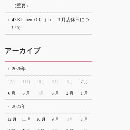
（重要）
43Ｋitchen Ｏｈｊｕ ９月店休日につ
いて
アーカイブ
2026年
12月
11月
10月
9月
8月
7 月
6 月
5 月
4月
3 月
2 月
1 月
2025年
12 月
11 月
10 月
9 月
8月
7 月