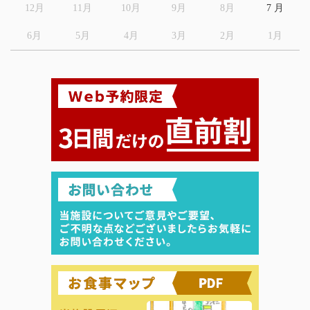
12月
11月
10月
9月
8月
7 月
6月
5月
4月
3月
2月
1月