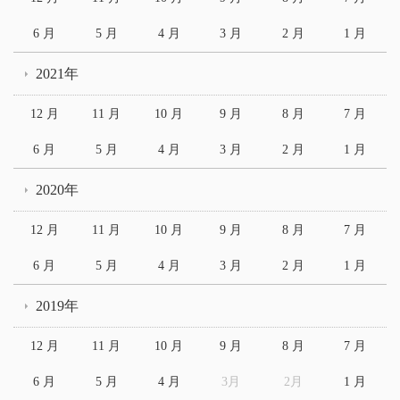
6 月
5 月
4 月
3 月
2 月
1 月
2021年
12 月
11 月
10 月
9 月
8 月
7 月
6 月
5 月
4 月
3 月
2 月
1 月
2020年
12 月
11 月
10 月
9 月
8 月
7 月
6 月
5 月
4 月
3 月
2 月
1 月
2019年
12 月
11 月
10 月
9 月
8 月
7 月
6 月
5 月
4 月
3月
2月
1 月